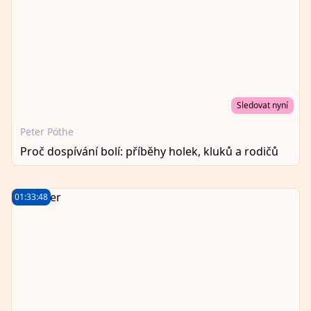
Sledovat nyní
Peter Pöthe
Proč dospívání bolí: příběhy holek, kluků a rodičů
01:33:48