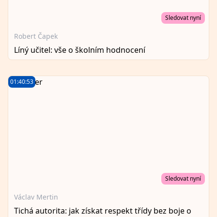
Sledovat nyní
Robert Čapek
Líný učitel: vše o školním hodnocení
01:40:53
Sledovat nyní
Václav Mertin
Tichá autorita: jak získat respekt třídy bez boje o