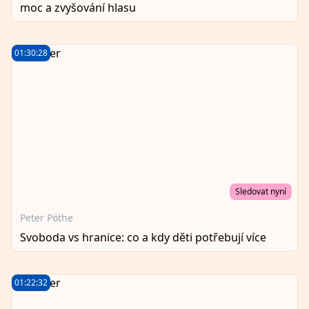
moc a zvyšování hlasu
01:30:28
Sledovat nyní
Peter Pöthe
Svoboda vs hranice: co a kdy děti potřebují více
01:22:32