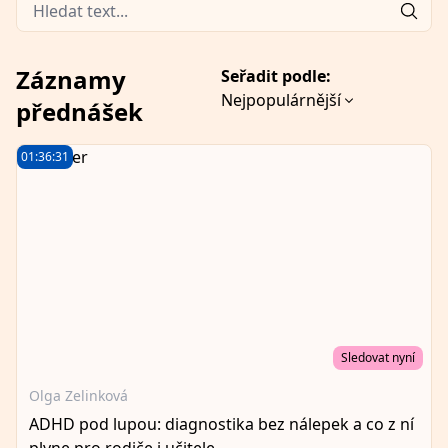
Záznamy
Seřadit podle:
Nejpopulárnější
přednášek
01:36:31
Sledovat nyní
Olga Zelinková
ADHD pod lupou: diagnostika bez nálepek a co z ní
plyne pro rodiče i učitele