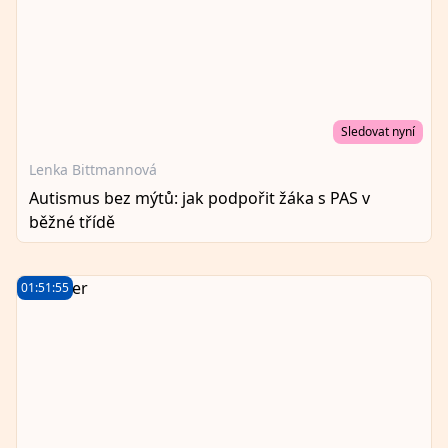
Sledovat nyní
Lenka Bittmannová
Autismus bez mýtů: jak podpořit žáka s PAS v
běžné třídě
01:51:55