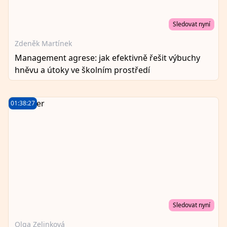
Sledovat nyní
Zdeněk Martínek
Management agrese: jak efektivně řešit výbuchy
hněvu a útoky ve školním prostředí
01:38:27
Sledovat nyní
Olga Zelinková