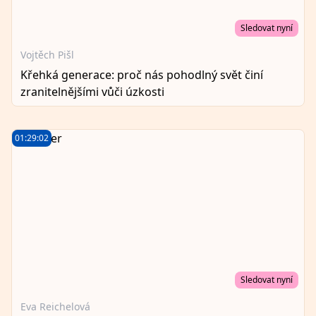
Sledovat nyní
Vojtěch Pišl
Křehká generace: proč nás pohodlný svět činí
zranitelnějšími vůči úzkosti
01:29:02
Sledovat nyní
Eva Reichelová