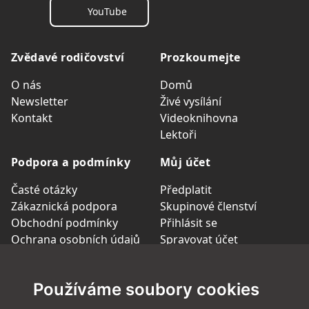
YouTube
Zvědavé rodičovství
Prozkoumejte
O nás
Domů
Newsletter
Živé vysílání
Kontakt
Videoknihovna
Lektoři
Podpora a podmínky
Můj účet
Časté otázky
Předplatit
Zákaznická podpora
Skupinové členství
Obchodní podmínky
Přihlásit se
Ochrana osobních údajů
Spravovat účet
Podmínky předplatného
Region
Garance vrácení peněz
Používáme soubory cookies
Nastavení cookies