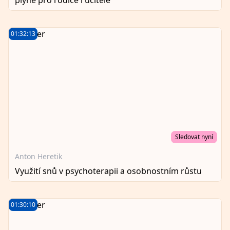
01:32:13
Sledovat nyní
Anton Heretik
Využití snů v psychoterapii a osobnostním růstu
01:30:10