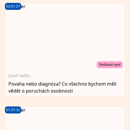
02:01:27
Sledovat nyní
Jozef Hašto
Povaha nebo diagnóza? Co všechno bychom měli
vědět o poruchách osobnosti
01:37:32