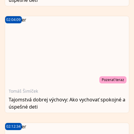
02:04:09
Pozerať teraz
Tomáš Šimíček
Tajomstvá dobrej výchovy: Ako vychovať spokojné a
úspešné deti
02:12:34