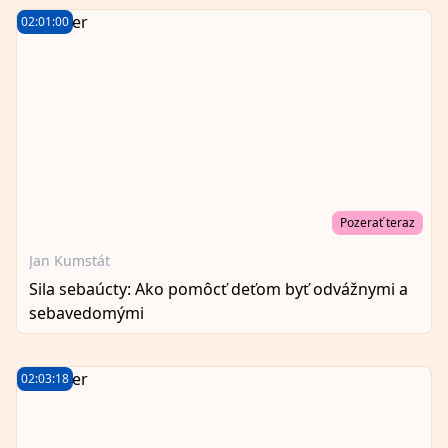
02:01:00
Pozerať teraz
Jan Kumstát
Sila sebaúcty: Ako pomôcť deťom byť odvážnymi a
sebavedomými
02:03:18