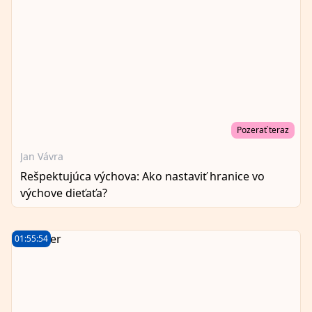
Pozerať teraz
Jan Vávra
Rešpektujúca výchova: Ako nastaviť hranice vo
výchove dieťaťa?
01:55:54