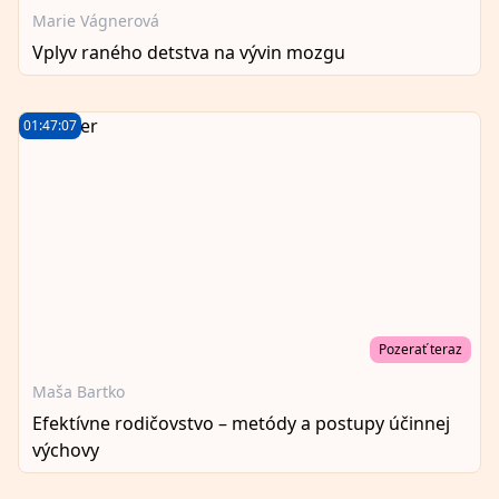
Marie Vágnerová
Vplyv raného detstva na vývin mozgu
01:47:07
Pozerať teraz
Maša Bartko
Efektívne rodičovstvo – metódy a postupy účinnej
výchovy