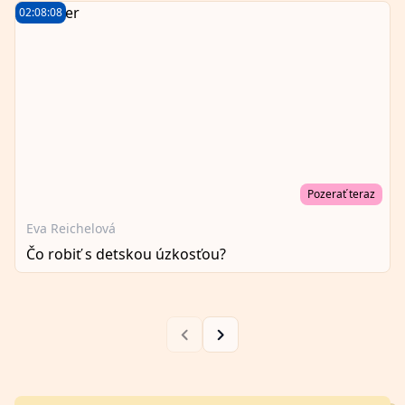
02:08:08
Pozerať teraz
Eva Reichelová
Čo robiť s detskou úzkosťou?