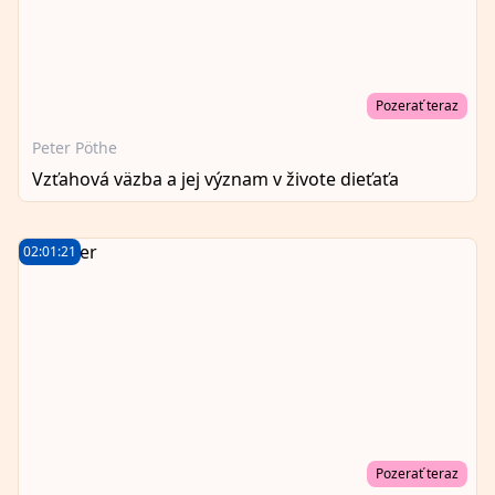
Pozerať teraz
Peter Pöthe
Vzťahová väzba a jej význam v živote dieťaťa
02:01:21
Pozerať teraz