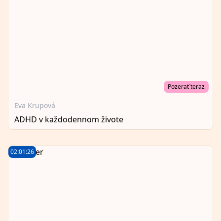
Pozerať teraz
Eva Krupová
ADHD v každodennom živote
02:01:26