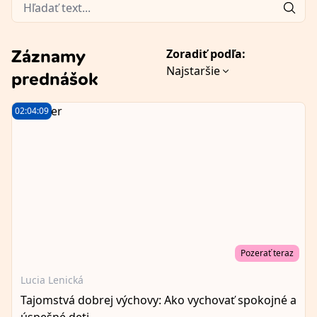
Zoradiť podľa:
Záznamy
Najstaršie
prednášok
02:04:09
Pozerať teraz
Lucia Lenická
Tajomstvá dobrej výchovy: Ako vychovať spokojné a
úspešné deti