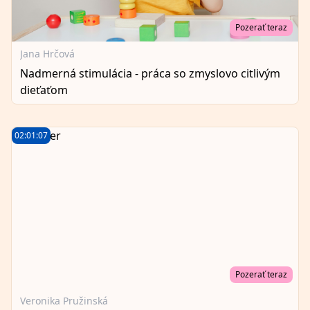
Pozerať teraz
Jana Hrčová
Nadmerná stimulácia - práca so zmyslovo citlivým
dieťaťom
02:01:07
Pozerať teraz
Veronika Pružinská