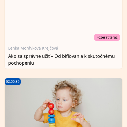
Pozerať teraz
Lenka Morávková Krejčová
Ako sa správne učiť – Od bifľovania k skutočnému
pochopeniu
02:00:39