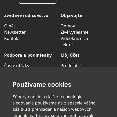
Zvedavé rodičovstvo
Objavujte
O nás
Domov
Newsletter
Živé vysielanie
Kontakt
Videoknižnica
Lektori
Podpora a podmienky
Môj účet
Časté otázky
Predplatiť
Zákaznická podpora
Skupinové členstvo
Obchodné podmienky
Prihlásiť sa
Používame cookies
Ochrana osobných údajov
Spravovať účet
Podmienky predplatného
Región
Garancia vrátenia peňazí
Súbory cookie a ďalšie technológie
Nastavenia cookies
sledovania používame na zlepšenie vášho
zážitku z prehliadania našich webových
Zvedavé rodičovstvo
stránok, na to, aby sme vám zobrazovali