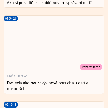
Ako si poradiť pri problémovom správaní detí?
01:54:26
Pozerať teraz
Maša Bartko
Dyslexia ako neurovývinová porucha u detí a
dospelých
02:19:13