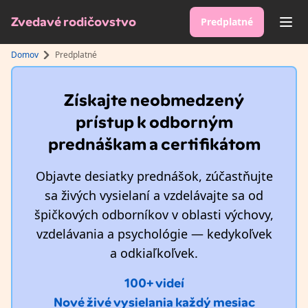
Zvedavé rodičovstvo
Predplatné
sr.
Domov
Predplatné
Získajte neobmedzený
prístup k odborným
prednáškam a certifikátom
Objavte desiatky prednášok, zúčastňujte
sa živých vysielaní a vzdelávajte sa od
špičkových odborníkov v oblasti výchovy,
vzdelávania a psychológie — kedykoľvek
a odkiaľkoľvek.
100+ videí
Nové živé vysielania každý mesiac