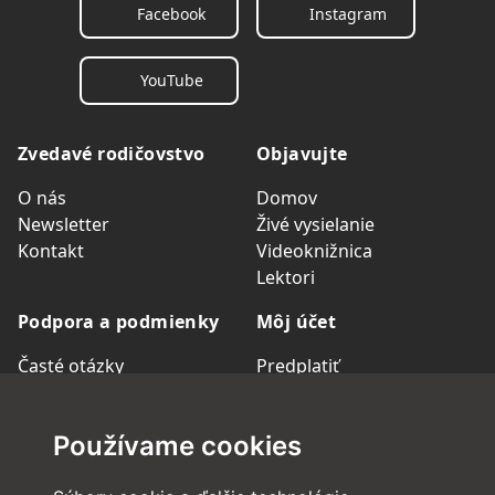
Facebook
Instagram
YouTube
Zvedavé rodičovstvo
Objavujte
O nás
Domov
Newsletter
Živé vysielanie
Kontakt
Videoknižnica
Lektori
Podpora a podmienky
Môj účet
Časté otázky
Predplatiť
Zákaznická podpora
Skupinové členstvo
Obchodné podmienky
Prihlásiť sa
Používame cookies
Ochrana osobných údajov
Spravovať účet
Podmienky predplatného
Región