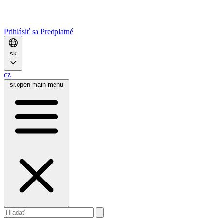
Prihlásiť sa
Predplatné
sk
cz
sr.open-main-menu