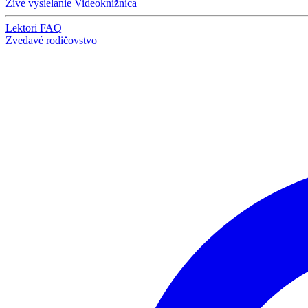
Živé vysielanie
Videoknižnica
Lektori
FAQ
Zvedavé rodičovstvo