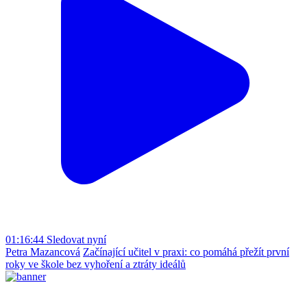
01:16:44
Sledovat nyní
Petra Mazancová
Začínající učitel v praxi: co pomáhá přežít první
roky ve škole bez vyhoření a ztráty ideálů