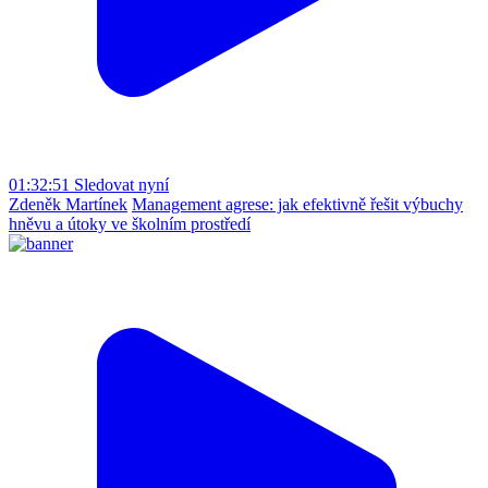
01:32:51
Sledovat nyní
Zdeněk Martínek
Management agrese: jak efektivně řešit výbuchy
hněvu a útoky ve školním prostředí