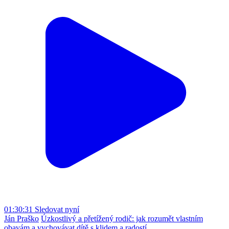
01:30:31
Sledovat nyní
Ján Praško
Úzkostlivý a přetížený rodič: jak rozumět vlastním
obavám a vychovávat dítě s klidem a radostí