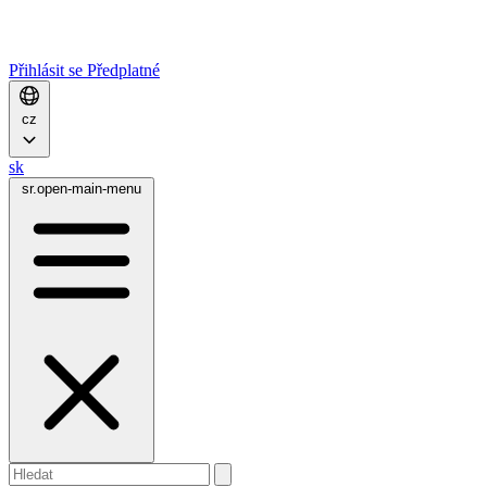
Přihlásit se
Předplatné
cz
sk
sr.open-main-menu