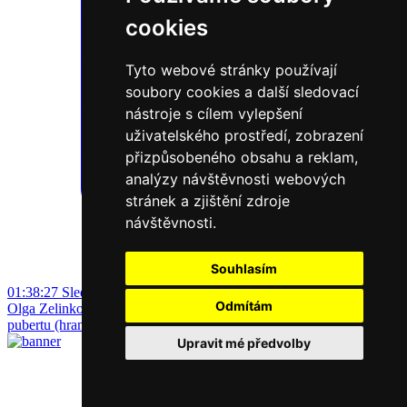
cookies
Tyto webové stránky používají
soubory cookies a další sledovací
nástroje s cílem vylepšení
uživatelského prostředí, zobrazení
přizpůsobeného obsahu a reklam,
analýzy návštěvnosti webových
stránek a zjištění zdroje
návštěvnosti.
Souhlasím
01:38:27
Sledovat nyní
Odmítám
Olga Zelinková
ADHD ve třídě i doma: co funguje od školky po
pubertu (hranice, rutiny, motivace a podpora)
Upravit mé předvolby