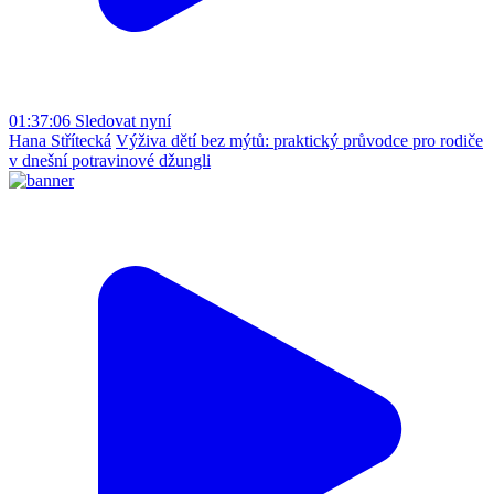
01:37:06
Sledovat nyní
Hana Střítecká
Výživa dětí bez mýtů: praktický průvodce pro rodiče
v dnešní potravinové džungli