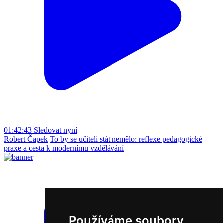
01:42:43
Sledovat nyní
Robert Čapek
To by se učiteli stát nemělo: reflexe pedagogické
praxe a cesta k modernímu vzdělávání
Používáme soubory